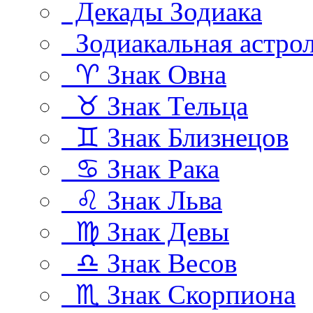
Декады Зодиака
Зодиакальная астро
♈ Знак Овна
♉ Знак Тельца
♊ Знак Близнецов
♋ Знак Рака
♌ Знак Льва
♍ Знак Девы
♎ Знак Весов
♏ Знак Скорпиона