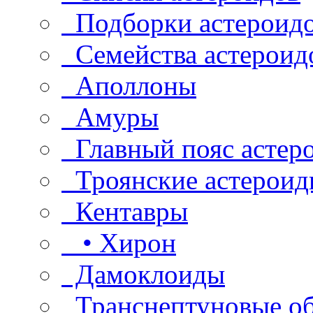
Подборки астероид
Семейства астероид
Аполлоны
Амуры
Главный пояс астер
Троянские астероид
Кентавры
• Хирон
Дамоклоиды
Транснептуновые о