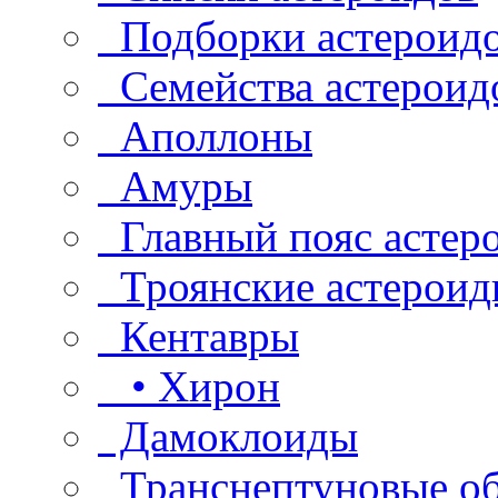
Подборки астероид
Семейства астероид
Аполлоны
Амуры
Главный пояс астер
Троянские астероид
Кентавры
• Хирон
Дамоклоиды
Транснептуновые о