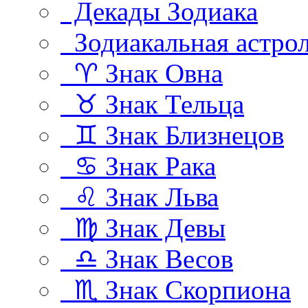
Декады Зодиака
Зодиакальная астро
♈ Знак Овна
♉ Знак Тельца
♊ Знак Близнецов
♋ Знак Рака
♌ Знак Льва
♍ Знак Девы
♎ Знак Весов
♏ Знак Скорпиона