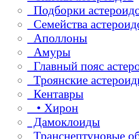
Подборки астероид
Семейства астероид
Аполлоны
Амуры
Главный пояс астер
Троянские астероид
Кентавры
• Хирон
Дамоклоиды
Транснептуновые о