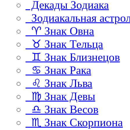
Декады Зодиака
Зодиакальная астро
♈ Знак Овна
♉ Знак Тельца
♊ Знак Близнецов
♋ Знак Рака
♌ Знак Льва
♍ Знак Девы
♎ Знак Весов
♏ Знак Скорпиона