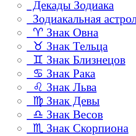
Декады Зодиака
Зодиакальная астро
♈ Знак Овна
♉ Знак Тельца
♊ Знак Близнецов
♋ Знак Рака
♌ Знак Льва
♍ Знак Девы
♎ Знак Весов
♏ Знак Скорпиона