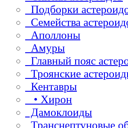
Подборки астероид
Семейства астероид
Аполлоны
Амуры
Главный пояс астер
Троянские астероид
Кентавры
• Хирон
Дамоклоиды
Транснептуновые о