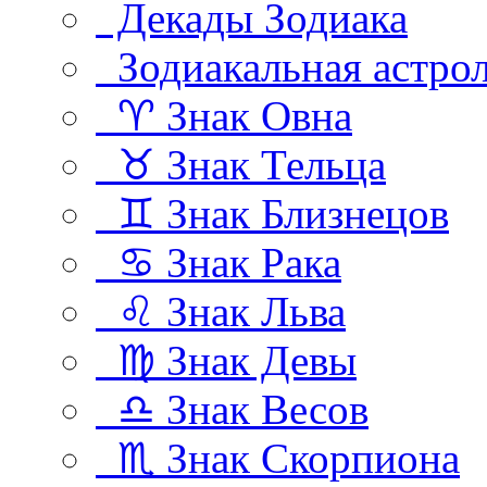
Декады Зодиака
Зодиакальная астро
♈ Знак Овна
♉ Знак Тельца
♊ Знак Близнецов
♋ Знак Рака
♌ Знак Льва
♍ Знак Девы
♎ Знак Весов
♏ Знак Скорпиона