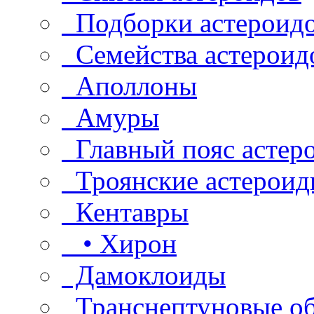
Подборки астероид
Семейства астероид
Аполлоны
Амуры
Главный пояс астер
Троянские астероид
Кентавры
• Хирон
Дамоклоиды
Транснептуновые о