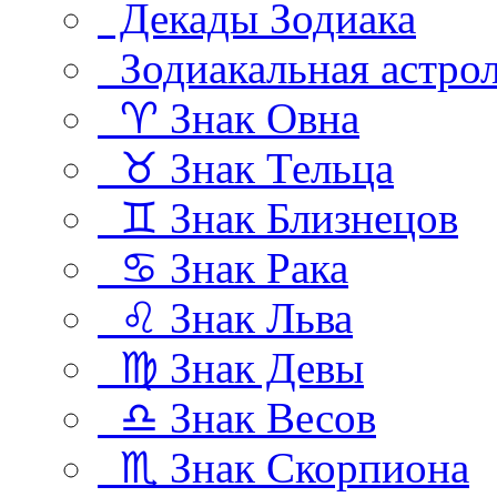
Декады Зодиака
Зодиакальная астро
♈ Знак Овна
♉ Знак Тельца
♊ Знак Близнецов
♋ Знак Рака
♌ Знак Льва
♍ Знак Девы
♎ Знак Весов
♏ Знак Скорпиона