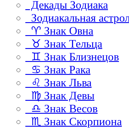
Декады Зодиака
Зодиакальная астро
♈ Знак Овна
♉ Знак Тельца
♊ Знак Близнецов
♋ Знак Рака
♌ Знак Льва
♍ Знак Девы
♎ Знак Весов
♏ Знак Скорпиона