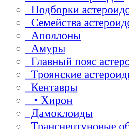
Подборки астероид
Семейства астероид
Аполлоны
Амуры
Главный пояс астер
Троянские астероид
Кентавры
• Хирон
Дамоклоиды
Транснептуновые о