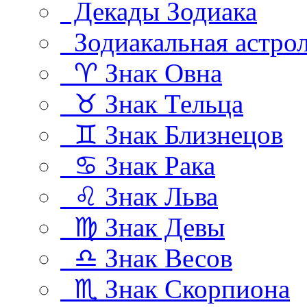
Декады Зодиака
Зодиакальная астро
♈ Знак Овна
♉ Знак Тельца
♊ Знак Близнецов
♋ Знак Рака
♌ Знак Льва
♍ Знак Девы
♎ Знак Весов
♏ Знак Скорпиона