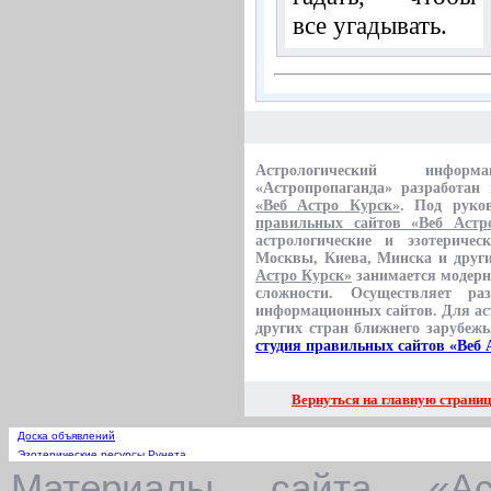
все угадывать.
Астрологический информа
«Астропропаганда» разработан
«Веб Астро Курск»
. Под руко
правильных сайтов «Веб Астр
астрологические и эзотеричес
Москвы, Киева, Минска и други
Астро Курск»
занимается модерн
сложности. Осуществляет ра
информационных сайтов. Для аст
других стран ближнего зарубеж
студия правильных сайтов «Веб 
Вернуться на главную страни
Доска объявлений
Эзотерические ресурсы Рунета
Материалы сайта «Аст
Астрологические сайты городов России