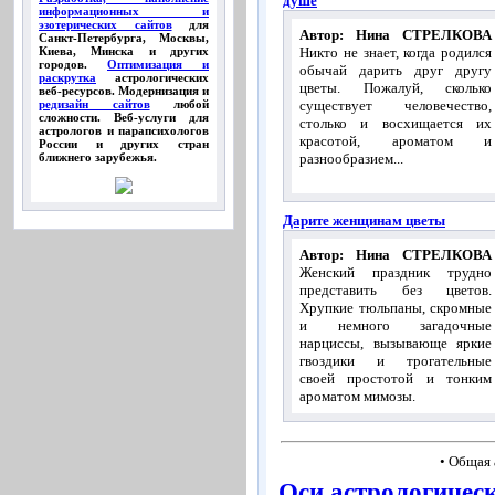
душе
информационных и
эзотерических сайтов
для
Автор: Нина СТРЕЛКОВА
Санкт-Петербурга, Москвы,
Никто не знает, когда родился
Киева, Минска и других
городов.
Оптимизация и
обычай дарить друг другу
раскрутка
астрологических
цветы. Пожалуй, сколько
веб-ресурсов. Модернизация и
существует человечество,
редизайн сайтов
любой
сложности. Веб-услуги для
столько и восхищается их
астрологов и парапсихологов
красотой, ароматом и
России и других стран
разнообразием...
ближнего зарубежья.
Дарите женщинам цветы
Автор: Нина СТРЕЛКОВА
Женский праздник трудно
представить без цветов.
Хрупкие тюльпаны, скромные
и немного загадочные
нарциссы, вызывающе яркие
гвоздики и трогательные
своей простотой и тонким
ароматом мимозы.
• Общая 
Оси астрологичес