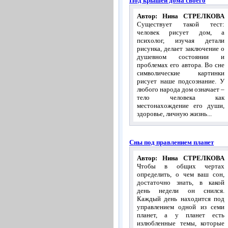
Под крышей дома своего
Автор: Нина СТРЕЛКОВА
Существует такой тест:
человек рисует дом, а
психолог, изучая детали
рисунка, делает заключение о
душевном состоянии и
проблемах его автора. Во сне
символические картинки
рисует наше подсознание. У
любого народа дом означает –
тело человека как
местонахождение его души,
здоровье, личную жизнь...
Сны под правлением планет
Автор: Нина СТРЕЛКОВА
Чтобы в общих чертах
определить, о чем ваш сон,
достаточно знать, в какой
день недели он снился.
Каждый день находится под
управлением одной из семи
планет, а у планет есть
излюбленные темы, которые