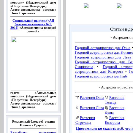
новости» (Издательский дом
«Попутчик» Петербург)
Автор спецвыпуска: астролог
Нина Стрелкова
Специальный выпуск («АН
Золотая коллекция» №1,
2011)
«Астрология на каждый
Статьи в др
день-2»
• Астрологич
Годовой астропрогноз для Овна
Годовой астропрогноз для Близне
Годовой астропрогноз для Льва
Годовой астропрогноз для Ве
Скорпиона
•
Годовой астроп
астропрогноз для Козерога
•
Г
Годовой астропрогноз для Рыб
• Астрология растен
газета «Аномальные
новости» (Издательский дом
♈
Растения Овна
♉
Растения
«Попутчик» Петербург)
Тельца
Автор спецвыпуска: астролог
Нина Стрелкова
♌
Растения Льва
♍
Растения
Девы
♐
Растения
♑
Растения
Рекламный блок веб-студии
Стрельца
Козерога
Николая Руцкого
Цветами легко сказать всё, что 
Разработка, наполнение