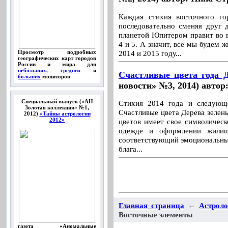
Каждая стихия восточного го
последовательно сменяя друг 
планетой Юпитером правит во в
4 и 5. А значит, все мы будем 
Просмотр подробных
2014 и 2015 году...
географических карт городов
России и мира для
небольших
,
средних
и
Счастливые цвета года 
больших
мониторов
новости» №3, 2014) автор
Специальный выпуск («АН
Стихия 2014 года и следующ
Золотая коллекция» №1,
Счастливые цвета Дерева зелены
2012)
«Тайны астрологии
2012»
цветов имеет свое символическо
одежде и оформлении жилищ
соответствующий эмоциональны
блага...
Главная страница
←
Астрол
Восточные элементы
газета «Аномальные