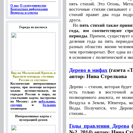
пять стихий. Это Огонь, Мета
О нас
О сотрудничестве
восточные стихии связывают с 
Контактная информация
Вопросы и ответы
стихий правит два года подр
друга.
Но
пять стихий также привя
Города из космоса
года, им соответствуют ст
периоды
. Причем, существует 
деления года на пять периодо
разных областях жизни человек
чем противоречат. Вот одна из 
в основном с политической и эк
Дерево в мифах
(газета «
Вид на Московский Кремль и
автор: Нина Стрелкова
Красную площадь столицы
России со спутника
Космические интерактивные
Дерево – стихия, которая буде
карты, при помощи которых
можно путешествовать по
есть только в восточной а
городам России и мира, по
полноценного аналога, ее мож
умолчанию карты настроены
на Москву: для
небольших
,
Воздуха и Земли, Юпитера, к
средних
и
больших
Воды. Получится, что Дерев
мониторов
стихии...
Интерактивные карты с
нумерацией домов
Годы правления Дерева
(
№2, 2014) автор: Нина С