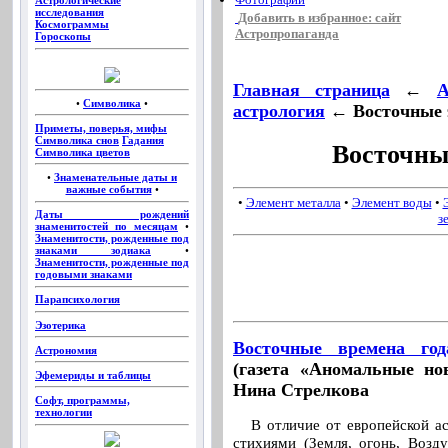
Астрологические
исследования
Добавить в избранное: сайт
Космограммы
Астропропаганда
Гороскопы
Главная страница
←
А
•
Символика
•
астрология
← Восточные 
Приметы, поверья, мифы
Символика снов
Гадания
Восточны
Символика цветов
•
Знаменательные даты и
важные события
•
•
Элемент металла
•
Элемент воды
•
Даты рождений
з
знаменитостей по месяцам
•
Знаменитости, рожденные под
знаками зодиака
•
Знаменитости, рожденные под
годовыми знаками
Парапсихология
Эзотерика
Восточные времена год
Астрономия
(газета «Аномальные но
Эфемериды и таблицы
Нина Стрелкова
Софт, программы,
технологии
В отличие от европейской ас
стихиями (Земля, огонь, Возду