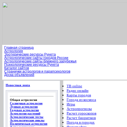
Главная страница
Астрология
Эзотерические ресурсы Рунета
Астрологические сайты городов России
Астрологические сайты ближнего зарубежья
Психологические ресурсы Рунета
Каталог сайтов
Странички астрологов и парапсихологов
Доска объявлений
Новостная лента
ТВ online
Радио онлайн
Карты городов
Города из космоса
Общая астрология
Солнечная астрология
Игры
Лунная астрология
Астропрогнозы
Годовая астрология
Расчет гороскопов
Астрология растений
Астрологические тесты
Расчет биоритмов
Астрологические циклы
Погода в городах
Политическая астрология
Фотографии