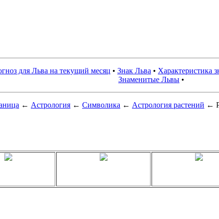
гноз для Льва на текущий месяц
•
Знак Льва
•
Характеристика з
Знаменитые Львы
•
раница
←
Астрология
←
Символика
←
Астрология растений
← Р