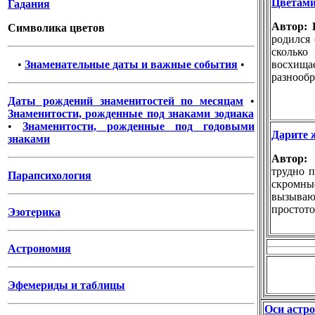
Цветами 
Гадания
Автор:
Символика цветов
родился 
сколько
•
Знаменательные даты и важные события
•
восхи
разнообр
Даты рождений знаменитостей по месяцам
•
Знаменитости, рожденные под знаками зодиака
•
Знаменитости, рожденные под годовыми
Дарите 
знаками
Автор
трудно п
Парапсихология
скромн
вызываю
простото
Эзотерика
Астрономия
Эфемериды и таблицы
Оси астр