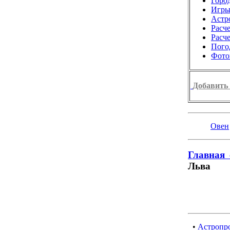
Город
Игр
Астр
Расч
Расч
Пого
Фото
Добавить 
Овен
Главная 
Льва
•
Астропро