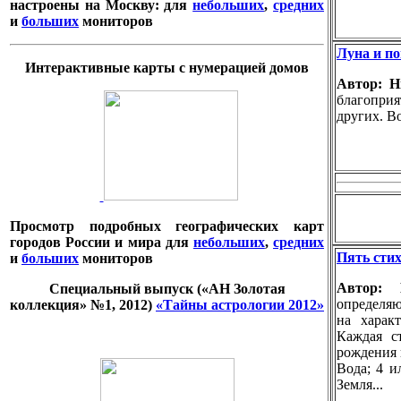
настроены на Москву: для
небольших
,
средних
и
больших
мониторов
Луна и по
Интерактивные карты с нумерацией домов
Автор: 
благопри
других. Во
Просмотр подробных географических карт
городов России и мира для
небольших
,
средних
Пять стих
и
больших
мониторов
Автор:
Специальный выпуск («АН Золотая
определяю
коллекция» №1, 2012)
«Тайны астрологии 2012»
на харак
Каждая с
рождения к
Вода; 4 и
Земля...