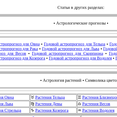
Статьи в других разделах:
• Астрологические прогнозы •
стропрогноз для Овна
•
Годовой астропрогноз для Тельца
•
Год
стропрогноз для Рака
•
Годовой астропрогноз для Льва
•
Годово
ноз для Весов
•
Годовой астропрогноз для Скорпиона
•
Год
стропрогноз для Козерога
•
Годовой астропрогноз для Водолея
•
• Астрология растений • Символика цвето
ия Овна
♉
Растения Тельца
♊
Растения Близнецо
ия Льва
♍
Растения Девы
♎
Растения Весов
ия Стрельца
♑
Растения Козерога
♒
Растения Водолея