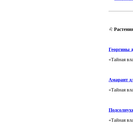
♌
Растени
Георгины 
«Тайная вл
Амарант д
«Тайная вла
Подсолнух
«Тайная вл