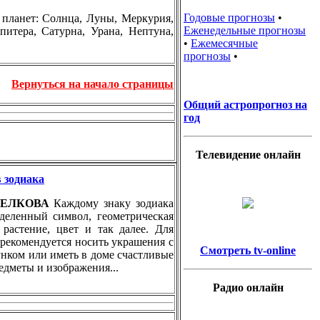
Годовые прогнозы
•
планет: Солнца, Луны, Меркурия,
Еженедельные прогнозы
итера, Сатурна, Урана, Нептуна,
•
Ежемесячные
прогнозы
•
Вернуться на начало страницы
Общий астропрогноз на
год
Телевидение онлайн
 зодиака
ТРЕЛКОВА
Каждому знаку зодиака
еделенный символ, геометрическая
 растение, цвет и так далее. Для
 рекомендуется носить украшения с
Смотреть tv-online
нком или иметь в доме счастливые
редметы и изображения...
Радио онлайн