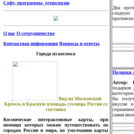
Софт, программы, технологии
Два прот
сходн
противопо
О нас
О сотрудничестве
Контактная информация
Вопросы и ответы
Города из космоса
Подарки д
Автор:
подарков 
категории
Вид на Московский
бы получ
Кремль и Красную площадь столицы России со
вкусом и
спутника
спрашива
самая мно
Космические интерактивные карты, при
помощи которых можно путешествовать по
городам России и мира, по умолчанию карты