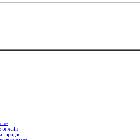
line
о онлайн
ы городов