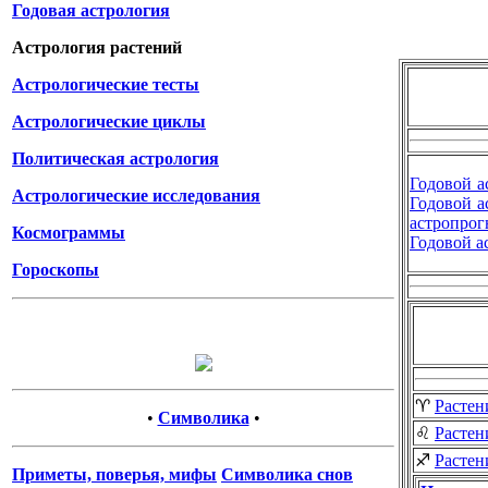
Годовая астрология
Астрология растений
Астрологические тесты
Астрологические циклы
Политическая астрология
Годовой а
Астрологические исследования
Годовой а
астропрог
Космограммы
Годовой а
Гороскопы
♈
Растен
•
Символика
•
♌
Растен
♐
Растен
Приметы, поверья, мифы
Символика снов