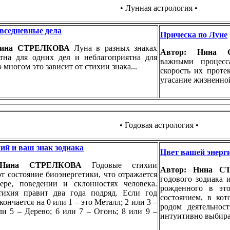
• Лунная астрология •
вседневные дела
Прическа по Луне
Нина СТРЕЛКОВА
Луна в разных знаках
Автор: Нина
ятна для одних дел и неблагоприятна для
важными процесс
 многом это зависит от стихии знака...
скорость их проте
угасание жизненной
• Годовая астрология •
ий и ваш знак зодиака
Цвет вашей энерг
 Нина СТРЕЛКОВА
Годовые стихии
Автор: Нина 
т состояние биоэнергетики, что отражается
годового зодиака 
тере, поведении и склонностях человека.
рожденного в это
тихия правит два года подряд. Если год
состоянием, в ко
ончается на 0 или 1 – это Металл; 2 или 3 –
родом деятельнос
ли 5 – Дерево; 6 или 7 – Огонь; 8 или 9 –
интуитивно выбира