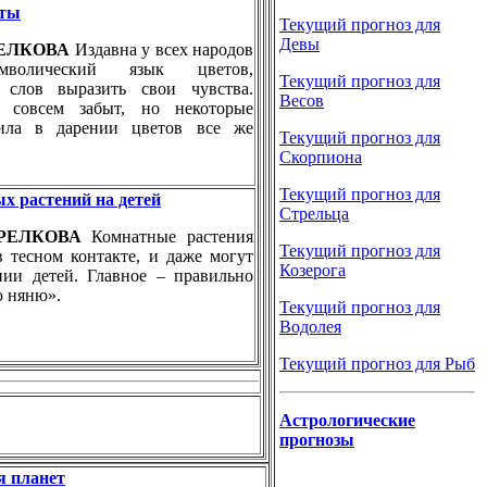
еты
Текущий прогноз для
Девы
ТРЕЛКОВА
Издавна у всех народов
мволический язык цветов,
Текущий прогноз для
 слов выразить свои чувства.
Весов
 совсем забыт, но некоторые
ила в дарении цветов все же
Текущий прогноз для
Скорпиона
Текущий прогноз для
х растений на детей
Стрельца
СТРЕЛКОВА
Комнатные растения
Текущий прогноз для
в тесном контакте, и даже могут
Козерога
нии детей. Главное – правильно
ю няню».
Текущий прогноз для
Водолея
Текущий прогноз для Рыб
Астрологические
прогнозы
я планет