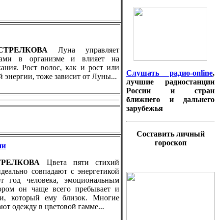
 СТРЕЛКОВА
Луна управляет
ами в организме и влияет на
кания. Рост волос, как и рост или
Слушать радио-online
,
 энергии, тоже зависит от Луны...
лучшие радиостанции
России и стран
ближнего и дальнего
зарубежья
Составить личный
гороскоп
ии
СТРЕЛКОВА
Цвета пяти стихий
идеально совпадают с энергетикой
т год человека, эмоциональным
тором он чаще всего пребывает и
ти, который ему близок. Многие
ют одежду в цветовой гамме...