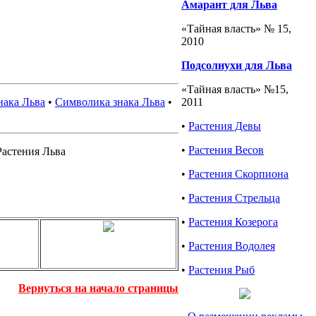
Амарант для Льва
«Тайная власть» № 15,
2010
Подсолнухи для Льва
«Тайная власть» №15,
2011
нака Льва
•
Символика знака Льва
•
•
Растения Девы
•
Растения Весов
астения Льва
•
Растения Скорпиона
•
Растения Стрельца
•
Растения Козерога
•
Растения Водолея
•
Растения Рыб
Вернуться на начало страницы