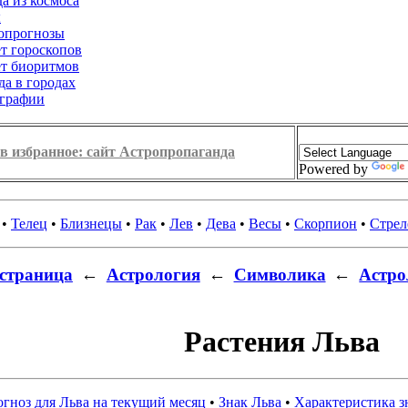
а из космоса
ы
опрогнозы
ет гороскопов
ет биоритмов
да в городах
графии
в избранное: сайт Астропропаганда
Powered by
•
Телец
•
Близнецы
•
Рак
•
Лев
•
Дева
•
Весы
•
Скорпион
•
Стрел
страница
←
Астрология
←
Символика
←
Астро
Растения Льва
гноз для Льва на текущий месяц
•
Знак Льва
•
Характеристика з