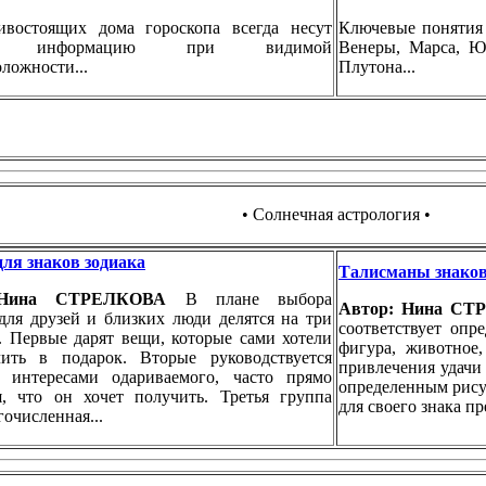
ивостоящих дома гороскопа всегда несут
Ключевые понятия 
ую информацию при видимой
Венеры, Марса, Юп
ложности...
Плутона...
• Солнечная астрология •
ля знаков зодиака
Талисманы знаков
 Нина СТРЕЛКОВА
В плане выбора
Автор: Нина С
для друзей и близких люди делятся на три
соответствует опр
. Первые дарят вещи, которые сами хотели
фигура, животное,
ить в подарок. Вторые руководствуется
привлечения удачи
 интересами одариваемого, часто прямо
определенным рису
я, что он хочет получить. Третья группа
для своего знака п
гочисленная...