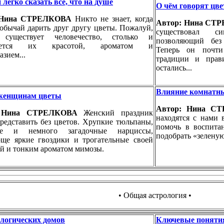
легко сказать всё, что на душе
О чём говорят цв
 Нина СТРЕЛКОВА
Никто не знает, когда
Автор: Нина С
обычай дарить друг другу цветы. Пожалуй,
существовал си
 существует человечество, столько и
позволяющий без
щается их красотой, ароматом и
Теперь он почти
азием...
традиции и прав
остались...
Влияние комнатны
женщинам цветы
Автор: Нина 
: Нина СТРЕЛКОВА
Женский праздник
находятся с нами 
редставить без цветов. Хрупкие тюльпаны,
помочь в воспита
ые и немного загадочные нарциссы,
подобрать «зелену
ще яркие гвоздики и трогательные своей
й и тонким ароматом мимозы.
• Общая астрология •
ологических домов
Ключевые поняти