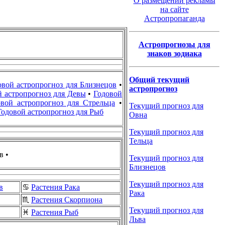
О размещении рекламы
на сайте
Астропропаганда
Астропрогнозы для
знаков зодиака
Общий текущий
овой астропрогноз для Близнецов
•
астропрогноз
й астропрогноз для Девы
•
Годовой
овой астропрогноз для Стрельца
•
Текущий прогноз для
Годовой астропрогноз для Рыб
Овна
Текущий прогноз для
Тельца
в •
Текущий прогноз для
Близнецов
Текущий прогноз для
в
♋
Растения Рака
Рака
♏
Растения Скорпиона
Текущий прогноз для
♓
Растения Рыб
Льва