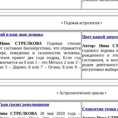
• Годовая астрология •
ий и ваш знак зодиака
Цвет вашей энерг
 Нина СТРЕЛКОВА
Годовые стихии
Автор: Нина 
т состояние биоэнергетики, что отражается
годового зодиака 
тере, поведении и склонностях человека.
рожденного в это
тихия правит два года подряд. Если год
состоянием, в ко
ончается на 0 или 1 – это Металл; 2 или 3 –
родом деятельнос
ли 5 – Дерево; 6 или 7 – Огонь; 8 или 9 –
интуитивно выбира
• Астрологические циклы •
Уран грозит революциями
Семилетия точки 
 Нина СТРЕЛКОВА
28 мая 2010 года –
Автор: Нина СТ