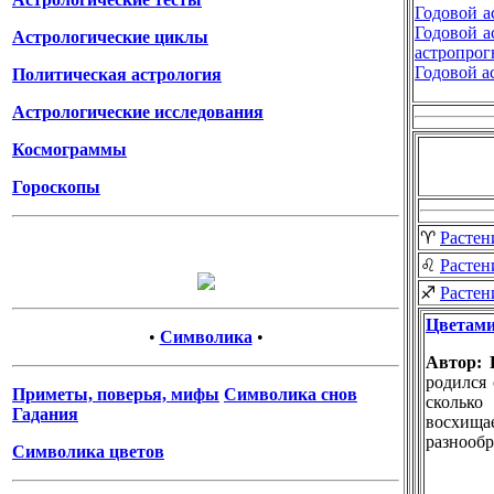
Годовой а
Годовой а
Астрологические циклы
астропрог
Годовой а
Политическая астрология
Астрологические исследования
Космограммы
Гороскопы
♈
Растен
♌
Растен
♐
Растен
Цветами 
•
Символика
•
Автор:
родился 
Приметы, поверья, мифы
Символика снов
сколько
Гадания
восхи
разнообр
Символика цветов