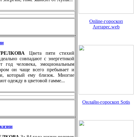
Online-гороскоп
Антарес.web
ии
СТРЕЛКОВА
Цвета пяти стихий
идеально совпадают с энергетикой
т год человека, эмоциональным
тором он чаще всего пребывает и
ти, который ему близок. Многие
ют одежду в цветовой гамме...
Онлайн-гороскоп Sotis
жизни
РЕЛКОВА
За 84 года жизни человек