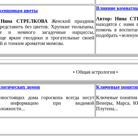
Влияние комнатны
женщинам цветы
Автор: Нина 
: Нина СТРЕЛКОВА
Женский праздник
находятся с нами 
редставить без цветов. Хрупкие тюльпаны,
помочь в воспита
ые и немного загадочные нарциссы,
подобрать «зелену
ще яркие гвоздики и трогательные своей
й и тонким ароматом мимозы.
• Общая астрология •
ологических домов
Ключевые поняти
ивостоящих дома гороскопа всегда несут
Ключевые понятия 
ую информацию при видимой
Венеры, Марса, Юп
ложности...
Плутона...