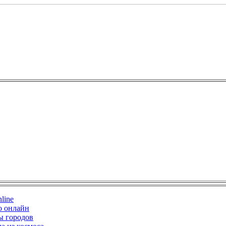
line
о онлайн
ы городов