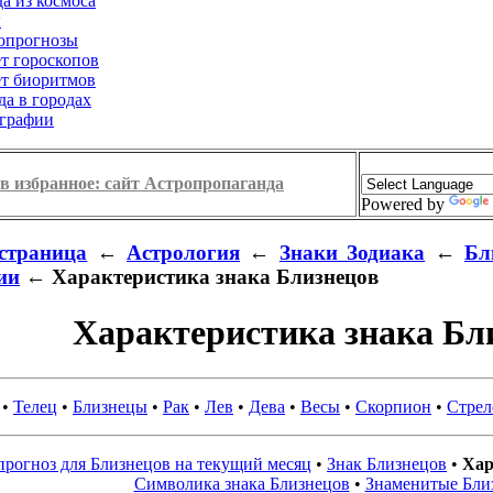
а из космоса
ы
опрогнозы
ет гороскопов
ет биоритмов
да в городах
графии
в избранное: сайт Астропропаганда
Powered by
страница
←
Астрология
←
Знаки Зодиака
←
Бл
ии
← Характеристика знака Близнецов
Характеристика знака Бл
•
Телец
•
Близнецы
•
Рак
•
Лев
•
Дева
•
Весы
•
Скорпион
•
Стрел
рогноз для Близнецов на текущий месяц
•
Знак Близнецов
•
Хар
Символика знака Близнецов
•
Знаменитые Бли