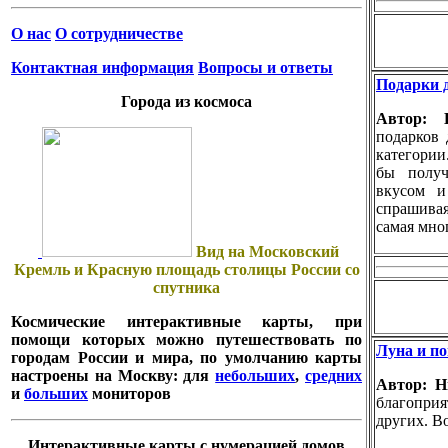
О нас
О сотрудничестве
Контактная информация
Вопросы и ответы
Подарки д
Города из космоса
Автор:
подарков 
категории
бы получ
вкусом и
спрашива
самая мно
Вид на Московский
Кремль и Красную площадь столицы России со
спутника
Космические интерактивные карты, при
помощи которых можно путешествовать по
Луна и по
городам России и мира, по умолчанию карты
настроены на Москву: для
небольших
,
средних
Автор: 
и
больших
мониторов
благопри
других. Во
Интерактивные карты с нумерацией домов