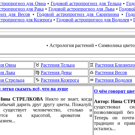
стропрогноз для Овна
•
Годовой астропрогноз для Тельца
•
Год
стропрогноз для Рака
•
Годовой астропрогноз для Льва
•
Годово
ноз для Весов
•
Годовой астропрогноз для Скорпиона
•
Год
стропрогноз для Козерога
•
Годовой астропрогноз для Водолея
•
• Астрология растений • Символика цвето
ия Овна
♉
Растения Тельца
♊
Растения Близнецо
ия Льва
♍
Растения Девы
♎
Растения Весов
ия Стрельца
♑
Растения Козерога
♒
Растения Водолея
легко сказать всё, что на душе
О чём говорят цв
 Нина СТРЕЛКОВА
Никто не знает, когда
Автор: Нина С
обычай дарить друг другу цветы. Пожалуй,
существовал си
 существует человечество, столько и
позволяющий без
щается их красотой, ароматом и
Теперь он почти
азием...
традиции и прав
остались...