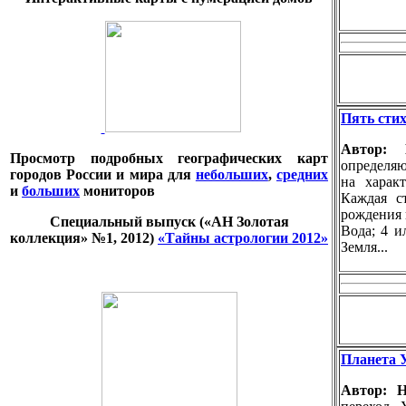
Пять стих
Автор:
Просмотр подробных географических карт
определяю
городов России и мира для
небольших
,
средних
на харак
и
больших
мониторов
Каждая с
рождения к
Специальный выпуск («АН Золотая
Вода; 4 и
коллекция» №1, 2012)
«Тайны астрологии 2012»
Земля...
Планета 
Автор: