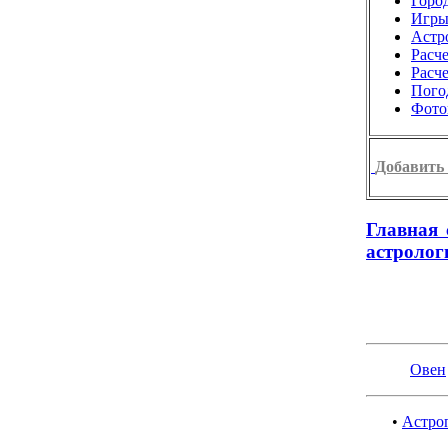
Город
Игр
Астр
Расч
Расч
Пого
Фото
Добавить 
Главная 
астролог
Овен
•
Астроп