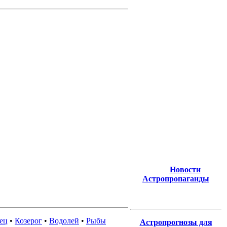
Новости
Астропропаганды
ец
•
Козерог
•
Водолей
•
Рыбы
Астропрогнозы для