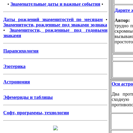
•
Знаменательные даты и важные события
•
Дарите 
Даты рождений знаменитостей по месяцам
•
Автор
Знаменитости, рожденные под знаками зодиака
трудно п
•
Знаменитости, рожденные под годовыми
скромн
знаками
вызываю
простото
Парапсихология
Эзотерика
Астрономия
Оси астр
Два прот
Эфемериды и таблицы
сходн
противопо
Софт, программы, технологии