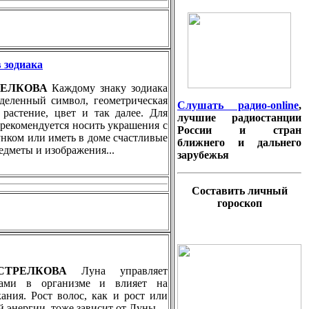
 зодиака
ТРЕЛКОВА
Каждому знаку зодиака
еделенный символ, геометрическая
Слушать радио-online
,
 растение, цвет и так далее. Для
лучшие радиостанции
 рекомендуется носить украшения с
России и стран
нком или иметь в доме счастливые
ближнего и дальнего
редметы и изображения...
зарубежья
Составить личный
гороскоп
 СТРЕЛКОВА
Луна управляет
ами в организме и влияет на
кания. Рост волос, как и рост или
 энергии, тоже зависит от Луны...