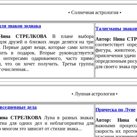
• Солнечная астрология •
ля знаков зодиака
Талисманы знаков
 Нина СТРЕЛКОВА
В плане выбора
Автор: Нина С
для друзей и близких люди делятся на три
соответствует опр
. Первые дарят вещи, которые сами хотели
фигура, животное,
ить в подарок. Вторые руководствуется
привлечения удачи
 интересами одариваемого, часто прямо
определенным рису
я, что он хочет получить. Третья группа
для своего знака п
гочисленная...
• Лунная астрология •
вседневные дела
Прическа по Луне
Нина СТРЕЛКОВА
Луна в разных знаках
Автор: Нина
ятна для одних дел и неблагоприятна для
важными процесс
 многом это зависит от стихии знака...
скорость их проте
угасание жизненной