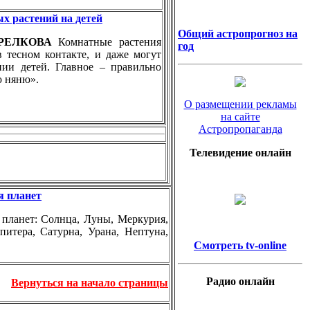
х растений на детей
Общий астропрогноз на
СТРЕЛКОВА
Комнатные растения
год
в тесном контакте, и даже могут
нии детей. Главное – правильно
ю няню».
О размещении рекламы
на сайте
Астропропаганда
Телевидение онлайн
я планет
планет: Солнца, Луны, Меркурия,
итера, Сатурна, Урана, Нептуна,
Смотреть tv-online
Радио онлайн
Вернуться на начало страницы