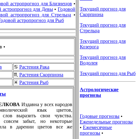
овой астропрогноз для Близнецов
•
Текущий прогноз для
й астропрогноз для Девы
•
Годовой
Скорпиона
овой астропрогноз для Стрельца
•
Годовой астропрогноз для Рыб
Текущий прогноз для
Стрельца
Текущий прогноз для
в •
Козерога
Текущий прогноз для
Водолея
в
♋
Растения Рака
Текущий прогноз для Рыб
♏
Растения Скорпиона
♓
Растения Рыб
Астрологические
еты
прогнозы
ТРЕЛКОВА
Издавна у всех народов
мволический язык цветов,
 слов выразить свои чувства.
Годовые прогнозы
•
 совсем забыт, но некоторые
Еженедельные прогнозы
ила в дарении цветов все же
•
Ежемесячные
прогнозы
•