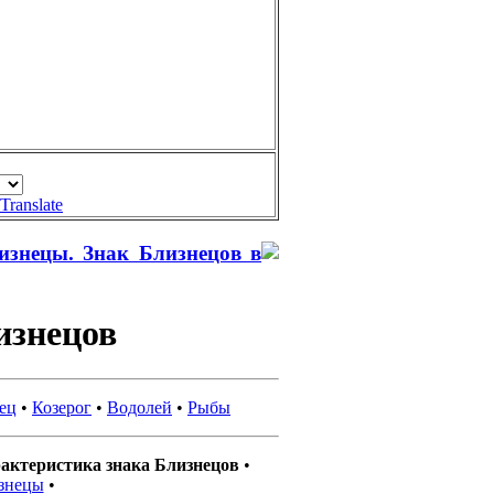
Translate
изнецы. Знак Близнецов в
изнецов
ец
•
Козерог
•
Водолей
•
Рыбы
актеристика знака Близнецов
•
знецы
•