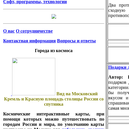
Софт, программы, технологии
Два прот
сходн
противопо
О нас
О сотрудничестве
Контактная информация
Вопросы и ответы
Города из космоса
Подарки д
Автор:
подарков 
категории
бы получ
Вид на Московский
вкусом и
Кремль и Красную площадь столицы России со
спрашива
спутника
самая мно
Космические интерактивные карты, при
помощи которых можно путешествовать по
городам России и мира, по умолчанию карты