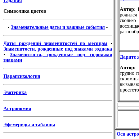
Гадания
Автор:
Символика цветов
родился 
сколько
восхи
•
Знаменательные даты и важные события
•
разнообр
Даты рождений знаменитостей по месяцам
•
Знаменитости, рожденные под знаками зодиака
•
Знаменитости, рожденные под годовыми
Дарите 
знаками
Автор
трудно п
Парапсихология
скромн
вызываю
простото
Эзотерика
Астрономия
Эфемериды и таблицы
Оси астр