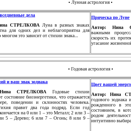
• Лунная астрология •
вседневные дела
Прическа по Луне
Нина СТРЕЛКОВА
Луна в разных знаках
Автор: Нина
ятна для одних дел и неблагоприятна для
важными процесс
 многом это зависит от стихии знака...
скорость их проте
угасание жизненной
• Годовая астрология •
ий и ваш знак зодиака
Цвет вашей энерг
 Нина СТРЕЛКОВА
Годовые стихии
Автор: Нина 
т состояние биоэнергетики, что отражается
годового зодиака 
тере, поведении и склонностях человека.
рожденного в это
тихия правит два года подряд. Если год
состоянием, в ко
ончается на 0 или 1 – это Металл; 2 или 3 –
родом деятельнос
ли 5 – Дерево; 6 или 7 – Огонь; 8 или 9 –
интуитивно выбира