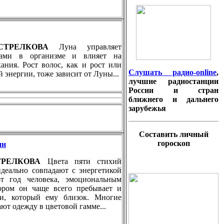
 СТРЕЛКОВА
Луна управляет
ами в организме и влияет на
кания. Рост волос, как и рост или
Слушать радио-online
,
 энергии, тоже зависит от Луны...
лучшие радиостанции
России и стран
ближнего и дальнего
зарубежья
Составить личный
гороскоп
ии
СТРЕЛКОВА
Цвета пяти стихий
идеально совпадают с энергетикой
т год человека, эмоциональным
тором он чаще всего пребывает и
ти, который ему близок. Многие
ют одежду в цветовой гамме...