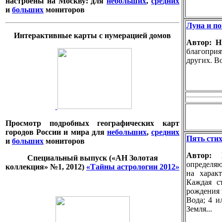
настроены на Москву: для
небольших
,
средних
и
больших
мониторов
Луна и по
Интерактивные карты с нумерацией домов
Автор: 
благопри
других. Во
Просмотр подробных географических карт
городов России и мира для
небольших
,
средних
Пять стих
и
больших
мониторов
Автор:
Специальный выпуск («АН Золотая
определяю
коллекция» №1, 2012)
«Тайны астрологии 2012»
на харак
Каждая с
рождения к
Вода; 4 и
Земля...