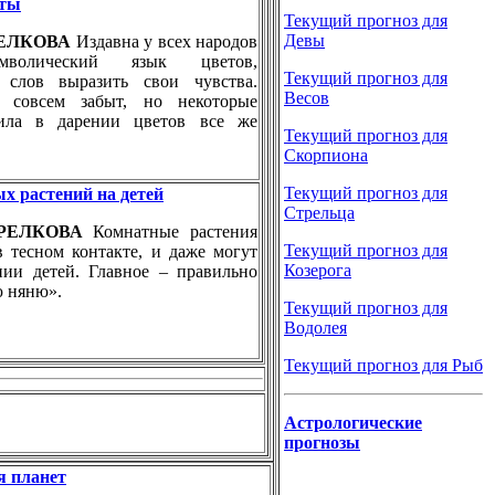
еты
Текущий прогноз для
Девы
ТРЕЛКОВА
Издавна у всех народов
мволический язык цветов,
Текущий прогноз для
 слов выразить свои чувства.
Весов
 совсем забыт, но некоторые
ила в дарении цветов все же
Текущий прогноз для
Скорпиона
Текущий прогноз для
х растений на детей
Стрельца
СТРЕЛКОВА
Комнатные растения
Текущий прогноз для
в тесном контакте, и даже могут
Козерога
нии детей. Главное – правильно
ю няню».
Текущий прогноз для
Водолея
Текущий прогноз для Рыб
Астрологические
прогнозы
я планет