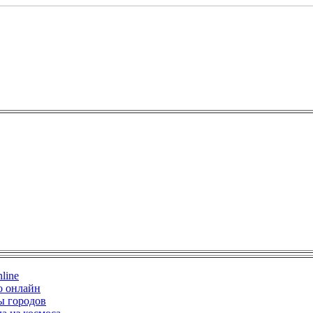
line
о онлайн
ы городов