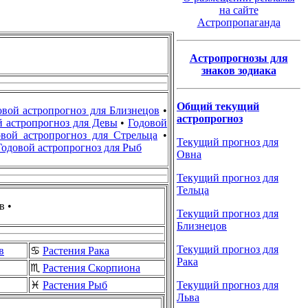
на сайте
Астропропаганда
Астропрогнозы для
знаков зодиака
Общий текущий
овой астропрогноз для Близнецов
•
астропрогноз
й астропрогноз для Девы
•
Годовой
овой астропрогноз для Стрельца
•
Текущий прогноз для
Годовой астропрогноз для Рыб
Овна
Текущий прогноз для
Тельца
в •
Текущий прогноз для
Близнецов
Текущий прогноз для
в
♋
Растения Рака
Рака
♏
Растения Скорпиона
Текущий прогноз для
♓
Растения Рыб
Льва