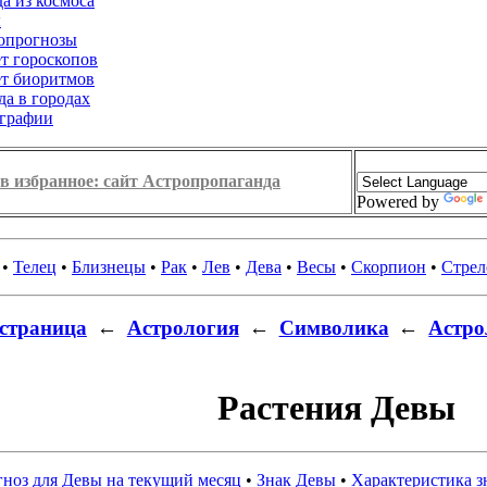
а из космоса
ы
опрогнозы
ет гороскопов
ет биоритмов
да в городах
графии
в избранное: сайт Астропропаганда
Powered by
•
Телец
•
Близнецы
•
Рак
•
Лев
•
Дева
•
Весы
•
Скорпион
•
Стрел
страница
←
Астрология
←
Символика
←
Астро
Растения Девы
ноз для Девы на текущий месяц
•
Знак Девы
•
Характеристика з