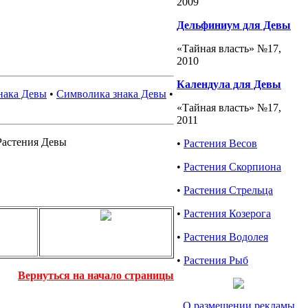
2009
Дельфиниум для Девы
«Тайная власть» №17,
2010
Календула для Девы
нака Девы
•
Символика знака Девы
•
«Тайная власть» №17,
2011
астения Девы
•
Растения Весов
•
Растения Скорпиона
•
Растения Стрельца
•
Растения Козерога
•
Растения Водолея
•
Растения Рыб
Вернуться на начало страницы
О размещении рекламы