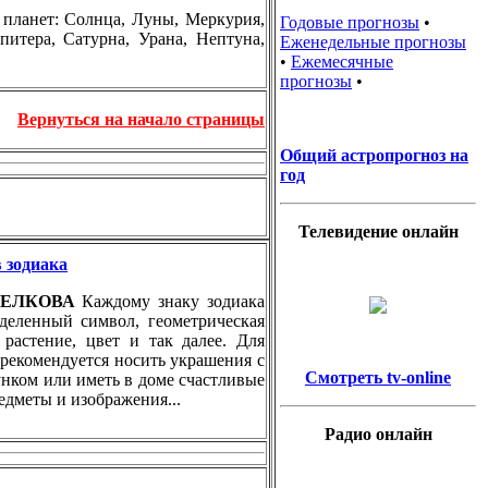
планет: Солнца, Луны, Меркурия,
Годовые прогнозы
•
итера, Сатурна, Урана, Нептуна,
Еженедельные прогнозы
•
Ежемесячные
прогнозы
•
Вернуться на начало страницы
Общий астропрогноз на
год
Телевидение онлайн
 зодиака
ТРЕЛКОВА
Каждому знаку зодиака
еделенный символ, геометрическая
 растение, цвет и так далее. Для
 рекомендуется носить украшения с
Смотреть tv-online
нком или иметь в доме счастливые
редметы и изображения...
Радио онлайн