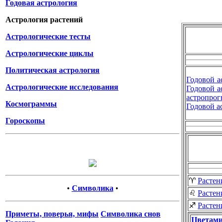
Годовая астрология
Астрология растений
Астрологические тесты
Астрологические циклы
Политическая астрология
Годовой а
Астрологические исследования
Годовой а
астропрог
Космограммы
Годовой а
Гороскопы
♈
Растен
•
Символика
•
♌
Растен
♐
Растен
Приметы, поверья, мифы
Символика снов
Цветами 