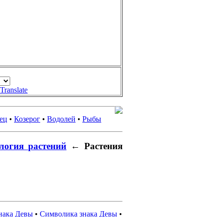
Translate
ец
•
Козерог
•
Водолей
•
Рыбы
логия растений
← Растения
нака Девы
•
Символика знака Девы
•