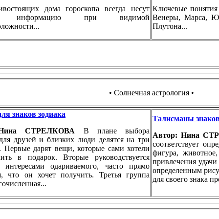
ивостоящих дома гороскопа всегда несут
Ключевые понятия 
ую информацию при видимой
Венеры, Марса, Юп
ложности...
Плутона...
• Солнечная астрология •
ля знаков зодиака
Талисманы знаков
 Нина СТРЕЛКОВА
В плане выбора
Автор: Нина С
для друзей и близких люди делятся на три
соответствует опр
. Первые дарят вещи, которые сами хотели
фигура, животное,
ить в подарок. Вторые руководствуется
привлечения удачи
 интересами одариваемого, часто прямо
определенным рису
я, что он хочет получить. Третья группа
для своего знака п
гочисленная...