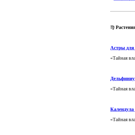
♍
Растени
Астры для
«Тайная вл
Дельфиниу
«Тайная вл
Календула
«Тайная вл