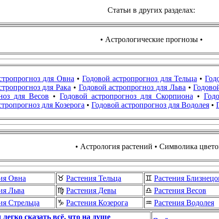
Статьи в других разделах:
• Астрологические прогнозы •
стропрогноз для Овна
•
Годовой астропрогноз для Тельца
•
Год
стропрогноз для Рака
•
Годовой астропрогноз для Льва
•
Годово
ноз для Весов
•
Годовой астропрогноз для Скорпиона
•
Год
стропрогноз для Козерога
•
Годовой астропрогноз для Водолея
•
• Астрология растений • Символика цвето
ия Овна
♉
Растения Тельца
♊
Растения Близнецо
ия Льва
♍
Растения Девы
♎
Растения Весов
ия Стрельца
♑
Растения Козерога
♒
Растения Водолея
легко сказать всё, что на душе