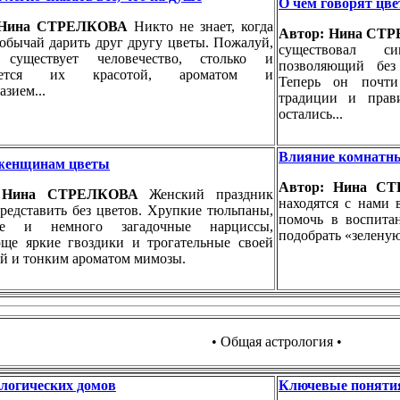
О чём говорят цв
 Нина СТРЕЛКОВА
Никто не знает, когда
Автор: Нина С
обычай дарить друг другу цветы. Пожалуй,
существовал си
 существует человечество, столько и
позволяющий без
щается их красотой, ароматом и
Теперь он почти
азием...
традиции и прав
остались...
Влияние комнатны
женщинам цветы
Автор: Нина 
: Нина СТРЕЛКОВА
Женский праздник
находятся с нами 
редставить без цветов. Хрупкие тюльпаны,
помочь в воспита
ые и немного загадочные нарциссы,
подобрать «зелену
ще яркие гвоздики и трогательные своей
й и тонким ароматом мимозы.
• Общая астрология •
ологических домов
Ключевые поняти