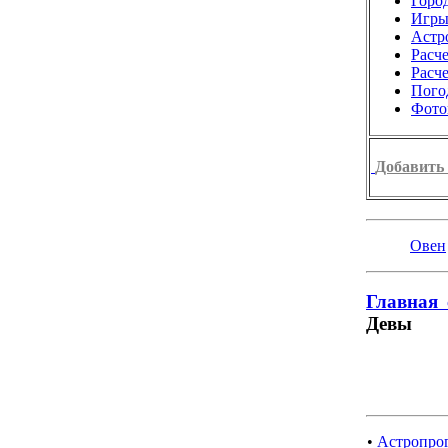
Город
Игр
Астр
Расч
Расч
Пого
Фото
Добавить 
Овен
Главная 
Девы
•
Астропрог