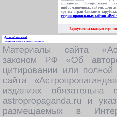
сложности. Осуществляет ра
информационных сайтов. Для аст
других стран ближнего зарубеж
студия правильных сайтов «Веб 
Вернуться на главную страни
Доска объявлений
Эзотерические ресурсы Рунета
Материалы сайта «Аст
Астрологические сайты городов России
Астрологические сайты ближнего зарубежья
Странички астрологов и парапсихологов
законом РФ «Об автор
цитировании или полной 
сайта «Астропропаганда
изданиях обязательна
astropropaganda.ru и ук
размещаемых в Интер