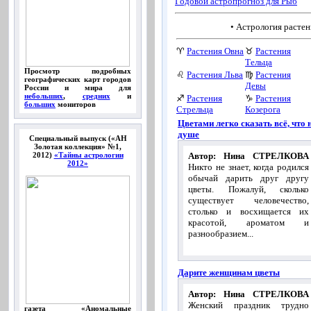
Годовой астропрогноз для Рыб
• Астрология растен
♈
Растения Овна
♉
Растения
Тельца
Просмотр подробных
♌
Растения Льва
♍
Растения
географических карт городов
Девы
России и мира для
небольших
,
средних
и
♐
Растения
♑
Растения
больших
мониторов
Стрельца
Козерога
Цветами легко сказать всё, что 
душе
Специальный выпуск («АН
Золотая коллекция» №1,
2012)
«Тайны астрологии
Автор: Нина СТРЕЛКОВА
2012»
Никто не знает, когда родился
обычай дарить друг другу
цветы. Пожалуй, сколько
существует человечество,
столько и восхищается их
красотой, ароматом и
разнообразием...
Дарите женщинам цветы
Автор: Нина СТРЕЛКОВА
Женский праздник трудно
газета «Аномальные