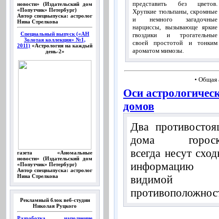
представить без цветов.
новости» (Издательский дом
«Попутчик» Петербург)
Хрупкие тюльпаны, скромные
Автор спецвыпуска: астролог
и немного загадочные
Нина Стрелкова
нарциссы, вызывающе яркие
Специальный выпуск («АН
гвоздики и трогательные
Золотая коллекция» №1,
своей простотой и тонким
2011)
«Астрология на каждый
ароматом мимозы.
день-2»
• Общая 
Оси астрологичес
домов
Два противосто
дома гороск
всегда несут схо
газета «Аномальные
новости» (Издательский дом
информацию 
«Попутчик» Петербург)
Автор спецвыпуска: астролог
видимой
Нина Стрелкова
противоположност
Рекламный блок веб-студии
Николая Руцкого
Разработка, наполнение