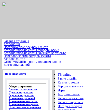
Главная страница
Астрология
Эзотерические ресурсы Рунета
Астрологические сайты городов России
Астрологические сайты ближнего зарубежья
Психологические ресурсы Рунета
Каталог сайтов
Странички астрологов и парапсихологов
Доска объявлений
Новостная лента
ТВ online
Радио онлайн
Карты городов
Города из космоса
Общая астрология
Солнечная астрология
Игры
Лунная астрология
Астропрогнозы
Годовая астрология
Расчет гороскопов
Астрология растений
Астрологические тесты
Расчет биоритмов
Астрологические циклы
Погода в городах
Политическая астрология
Фотографии