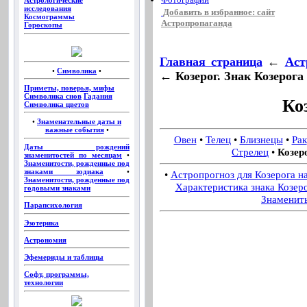
Астрологические
исследования
Добавить в избранное: сайт
Космограммы
Астропропаганда
Гороскопы
Главная страница
←
Аст
•
Символика
•
← Козерог. Знак Козерога
Приметы, поверья, мифы
Символика снов
Гадания
Ко
Символика цветов
•
Знаменательные даты и
важные события
•
Овен
•
Телец
•
Близнецы
•
Рак
Даты рождений
Стрелец
•
Козер
знаменитостей по месяцам
•
Знаменитости, рожденные под
знаками зодиака
•
•
Астропрогноз для Козерога н
Знаменитости, рожденные под
Характеристика знака Козер
годовыми знаками
Знаменит
Парапсихология
Эзотерика
Астрономия
Эфемериды и таблицы
Софт, программы,
технологии