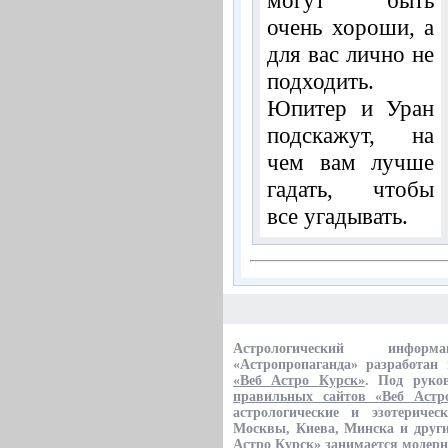
очень хороши, а
для вас лично не
подходить.
Юпитер и Уран
подскажут, на
чем вам лучше
гадать, чтобы
все угадывать.
Астрологический информа
«Астропропаганда» разработан
«Веб Астро Курск»
. Под руко
правильных сайтов «Веб Астр
астрологические и эзотеричес
Москвы, Киева, Минска и други
Астро Курск»
занимается модерн