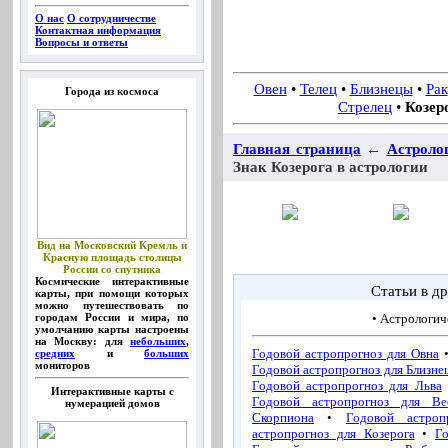
О нас
О сотрудничестве
Контактная информация
Вопросы и ответы
Овен
•
Телец
•
Близнецы
•
Рак
Города из космоса
Стрелец
•
Козер
Главная страница
←
Астроло
Знак Козерога в астрологии
Вид на Московский Кремль и
Красную площадь столицы
России со спутника
Космические интерактивные
Статьи в др
карты, при помощи которых
можно путешествовать по
• Астрологич
городам России и мира, по
умолчанию карты настроены
на Москву: для
небольших
,
Годовой астропрогноз для Овна
средних
и
больших
мониторов
Годовой астропрогноз для Близне
Годовой астропрогноз для Льва
Интерактивные карты с
Годовой астропрогноз для Ве
нумерацией домов
Скорпиона
•
Годовой астроп
астропрогноз для Козерога
•
Г