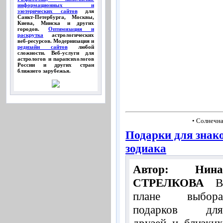
информационных и
эзотерических сайтов
для
Санкт-Петербурга, Москвы,
Киева, Минска и других
городов.
Оптимизация и
раскрутка
астрологических
веб-ресурсов. Модернизация и
редизайн сайтов
любой
сложности. Веб-услуги для
астрологов и парапсихологов
России и других стран
ближнего зарубежья.
• Солнечна
Подарки для знак
зодиака
Автор: Нина
СТРЕЛКОВА
В
плане выбора
подарков для
друзей и близких