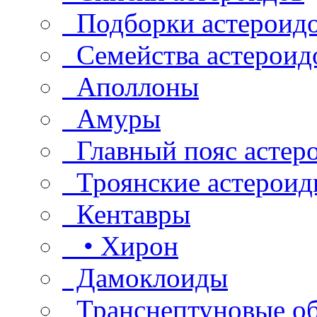
Подборки астероид
Семейства астероид
Аполлоны
Амуры
Главный пояс астер
Троянские астероид
Кентавры
• Хирон
Дамоклоиды
Транснептуновые о