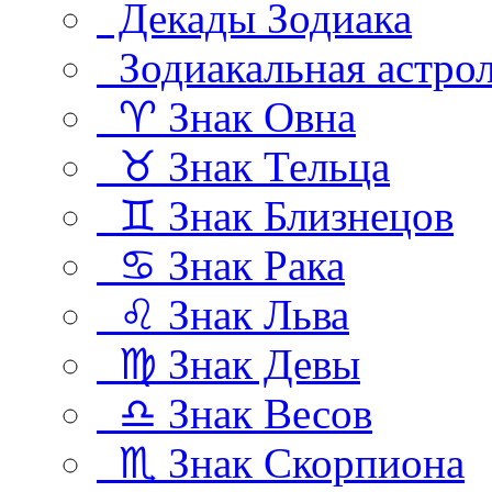
Декады Зодиака
Зодиакальная астро
♈ Знак Овна
♉ Знак Тельца
♊ Знак Близнецов
♋ Знак Рака
♌ Знак Льва
♍ Знак Девы
♎ Знак Весов
♏ Знак Скорпиона