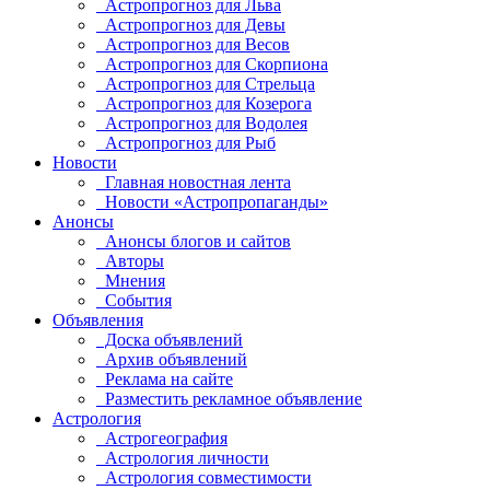
Астропрогноз для Льва
Астропрогноз для Девы
Астропрогноз для Весов
Астропрогноз для Скорпиона
Астропрогноз для Стрельца
Астропрогноз для Козерога
Астропрогноз для Водолея
Астропрогноз для Рыб
Новости
Главная новостная лента
Новости «Астропропаганды»
Анонсы
Анонсы блогов и сайтов
Авторы
Мнения
События
Объявления
Доска объявлений
Архив объявлений
Реклама на сайте
Разместить рекламное объявление
Астрология
Астрогеография
Астрология личности
Астрология совместимости