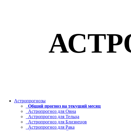
АСТР
Астропрогнозы
Общий прогноз на текущий месяц
Астропрогноз для Овна
Астропрогноз для Тельца
Астропрогноз для Близнецов
Астропрогноз для Рака