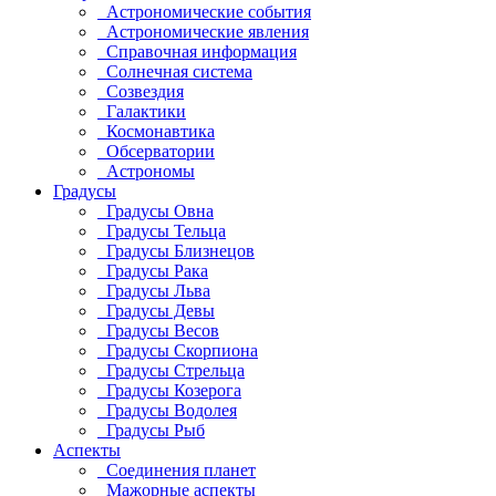
Астрономические события
Астрономические явления
Справочная информация
Солнечная система
Созвездия
Галактики
Космонавтика
Обсерватории
Астрономы
Градусы
Градусы Овна
Градусы Тельца
Градусы Близнецов
Градусы Рака
Градусы Льва
Градусы Девы
Градусы Весов
Градусы Скорпиона
Градусы Стрельца
Градусы Козерога
Градусы Водолея
Градусы Рыб
Аспекты
Соединения планет
Мажорные аспекты