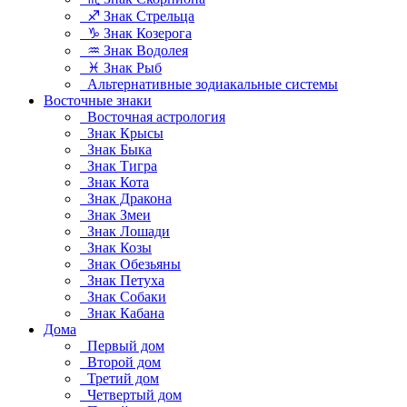
♐ Знак Стрельца
♑ Знак Козерога
♒ Знак Водолея
♓ Знак Рыб
Альтернативные зодиакальные системы
Восточные знаки
Восточная астрология
Знак Крысы
Знак Быка
Знак Тигра
Знак Кота
Знак Дракона
Знак Змеи
Знак Лошади
Знак Козы
Знак Обезьяны
Знак Петуха
Знак Собаки
Знак Кабана
Дома
Первый дом
Второй дом
Третий дом
Четвертый дом