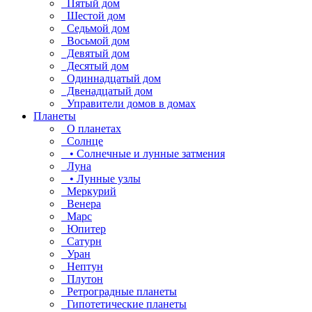
Пятый дом
Шестой дом
Седьмой дом
Восьмой дом
Девятый дом
Десятый дом
Одиннадцатый дом
Двенадцатый дом
Управители домов в домах
Планеты
О планетах
Солнце
• Солнечные и лунные затмения
Луна
• Лунные узлы
Меркурий
Венера
Марс
Юпитер
Сатурн
Уран
Нептун
Плутон
Ретроградные планеты
Гипотетические планеты