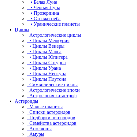
• Белая Луна
• Черная Луна
• Прозерпина
• Стражи неба
• Уранические планеты
Циклы
Астрологические циклы
• Циклы Меркурия
• Циклы Венеры
• Циклы Марса
• Циклы Юпитера
• Циклы Сатурна
• Циклы Урана
• Циклы Нептуна
• Циклы Плутона
Символические циклы
Астрологические эпохи
Астрология катастроф
Астероиды
Малые планеты
Списки астероидов
Подборки астероидов
Семейства астероидов
Аполлоны
Амуры