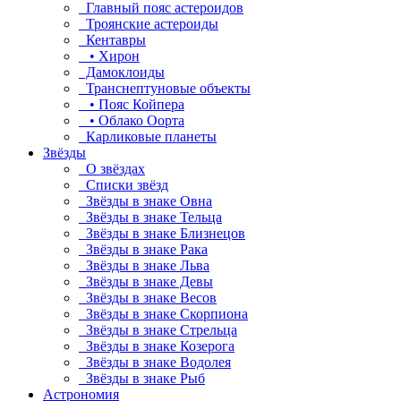
Главный пояс астероидов
Троянские астероиды
Кентавры
• Хирон
Дамоклоиды
Транснептуновые объекты
• Пояс Койпера
• Облако Оорта
Карликовые планеты
Звёзды
О звёздах
Списки звёзд
Звёзды в знаке Овна
Звёзды в знаке Тельца
Звёзды в знаке Близнецов
Звёзды в знаке Рака
Звёзды в знаке Льва
Звёзды в знаке Девы
Звёзды в знаке Весов
Звёзды в знаке Скорпиона
Звёзды в знаке Стрельца
Звёзды в знаке Козерога
Звёзды в знаке Водолея
Звёзды в знаке Рыб
Астрономия