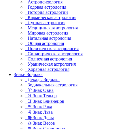
Астропсихология
Годовая астрология
История астрологии
Кармическая астрология
Лунная астрология
Медицинская астрология
Мировая астрология
Натальная астрология
Общая астрология
Политическая астрология
Синастрическая астрология
Солнечная астрология
Ураническая астрология
Хорарная астрология
Знаки Зодиака
Декады Зодиака
Зодиакальная астрология
♈ Знак Овна
♉ Знак Тельца
♊ Знак Близнецов
♋ Знак Рака
♌ Знак Льва
♍ Знак Девы
♎ Знак Весов
♏ Знак Скорпиона