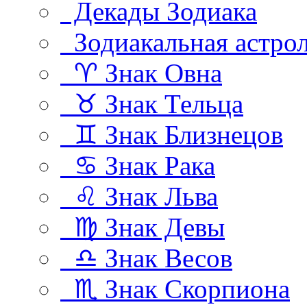
Декады Зодиака
Зодиакальная астро
♈ Знак Овна
♉ Знак Тельца
♊ Знак Близнецов
♋ Знак Рака
♌ Знак Льва
♍ Знак Девы
♎ Знак Весов
♏ Знак Скорпиона