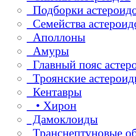
Подборки астероид
Семейства астероид
Аполлоны
Амуры
Главный пояс астер
Троянские астероид
Кентавры
• Хирон
Дамоклоиды
Транснептуновые о