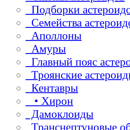
Подборки астероид
Семейства астероид
Аполлоны
Амуры
Главный пояс астер
Троянские астероид
Кентавры
• Хирон
Дамоклоиды
Транснептуновые о