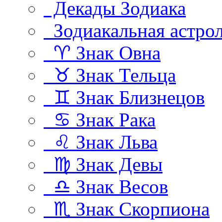
Декады Зодиака
Зодиакальная астро
♈ Знак Овна
♉ Знак Тельца
♊ Знак Близнецов
♋ Знак Рака
♌ Знак Льва
♍ Знак Девы
♎ Знак Весов
♏ Знак Скорпиона