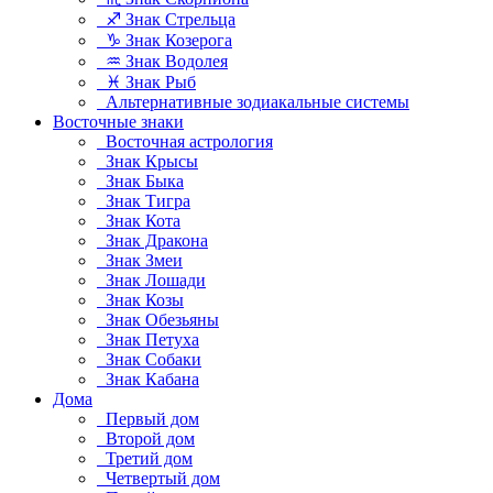
♐ Знак Стрельца
♑ Знак Козерога
♒ Знак Водолея
♓ Знак Рыб
Альтернативные зодиакальные системы
Восточные знаки
Восточная астрология
Знак Крысы
Знак Быка
Знак Тигра
Знак Кота
Знак Дракона
Знак Змеи
Знак Лошади
Знак Козы
Знак Обезьяны
Знак Петуха
Знак Собаки
Знак Кабана
Дома
Первый дом
Второй дом
Третий дом
Четвертый дом