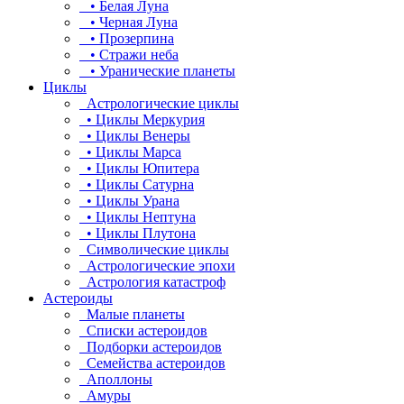
• Белая Луна
• Черная Луна
• Прозерпина
• Стражи неба
• Уранические планеты
Циклы
Астрологические циклы
• Циклы Меркурия
• Циклы Венеры
• Циклы Марса
• Циклы Юпитера
• Циклы Сатурна
• Циклы Урана
• Циклы Нептуна
• Циклы Плутона
Символические циклы
Астрологические эпохи
Астрология катастроф
Астероиды
Малые планеты
Списки астероидов
Подборки астероидов
Семейства астероидов
Аполлоны
Амуры