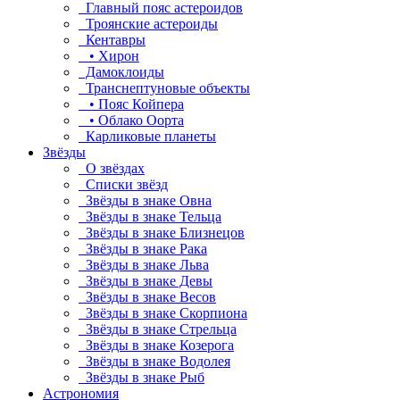
Главный пояс астероидов
Троянские астероиды
Кентавры
• Хирон
Дамоклоиды
Транснептуновые объекты
• Пояс Койпера
• Облако Оорта
Карликовые планеты
Звёзды
О звёздах
Списки звёзд
Звёзды в знаке Овна
Звёзды в знаке Тельца
Звёзды в знаке Близнецов
Звёзды в знаке Рака
Звёзды в знаке Льва
Звёзды в знаке Девы
Звёзды в знаке Весов
Звёзды в знаке Скорпиона
Звёзды в знаке Стрельца
Звёзды в знаке Козерога
Звёзды в знаке Водолея
Звёзды в знаке Рыб
Астрономия