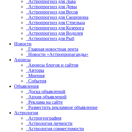
Астропрогноз для Льва
Астропрогноз для Девы
Астропрогноз для Весов
Астропрогноз для Скорпиона
Астропрогноз для Стрельца
Астропрогноз для Козерога
Астропрогноз для Водолея
Астропрогноз для Рыб
Новости
Главная новостная лента
Новости «Астропропаганды»
Анонсы
Анонсы блогов и сайтов
Авторы
Мнения
События
Объявления
Доска объявлений
Архив объявлений
Реклама на сайте
Разместить рекламное объявление
Астрология
Астрогеография
Астрология личности
Астрология совместимости