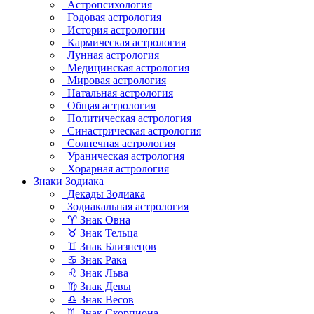
Астропсихология
Годовая астрология
История астрологии
Кармическая астрология
Лунная астрология
Медицинская астрология
Мировая астрология
Натальная астрология
Общая астрология
Политическая астрология
Синастрическая астрология
Солнечная астрология
Ураническая астрология
Хорарная астрология
Знаки Зодиака
Декады Зодиака
Зодиакальная астрология
♈ Знак Овна
♉ Знак Тельца
♊ Знак Близнецов
♋ Знак Рака
♌ Знак Льва
♍ Знак Девы
♎ Знак Весов
♏ Знак Скорпиона