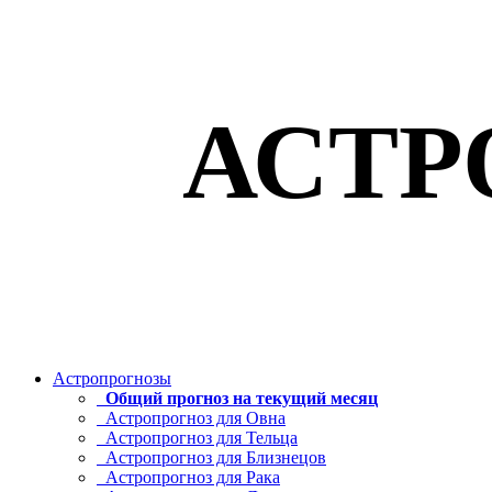
АСТР
Астропрогнозы
Общий прогноз на текущий месяц
Астропрогноз для Овна
Астропрогноз для Тельца
Астропрогноз для Близнецов
Астропрогноз для Рака