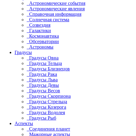
Астрономические события
Астрономические явления
Справочная информация
Солнечная система
Созвездия
Галактики
Космонавтика
Обсерватории
Астрономы
Градусы
Градусы Овна
Градусы Тельца
Градусы Близнецов
Градусы Рака
Градусы Льва
Градусы Девы
Градусы Весов
Градусы Скорпиона
Градусы Стрельца
Градусы Козерога
Градусы Водолея
Градусы Рыб
Аспекты
Соединения планет
Мажорные аспекты