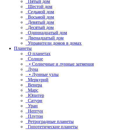
Пятый дом
Шестой дом
Седьмой дом
Восьмой дом
Девятый дом
Десятый дом
Одиннадцатый дом
Двенадцатый дом
Управители домов в домах
Планеты
О планетах
Солнце
• Солнечные и лунные затмения
Луна
• Лунные узлы
Меркурий
Венера
Марс
Юпитер
Сатурн
Уран
Нептун
Плутон
Ретроградные планеты
Гипотетические планеты