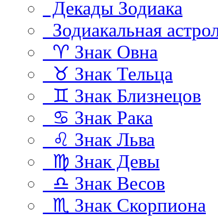
Декады Зодиака
Зодиакальная астро
♈ Знак Овна
♉ Знак Тельца
♊ Знак Близнецов
♋ Знак Рака
♌ Знак Льва
♍ Знак Девы
♎ Знак Весов
♏ Знак Скорпиона