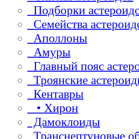
Подборки астероид
Семейства астероид
Аполлоны
Амуры
Главный пояс астер
Троянские астероид
Кентавры
• Хирон
Дамоклоиды
Транснептуновые о