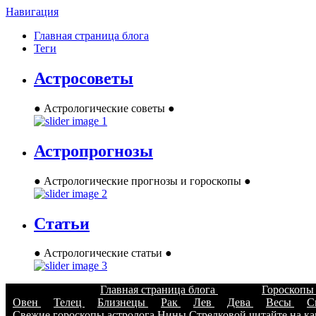
Навигация
Главная страница блога
Теги
Астросоветы
● Астрологические советы ●
Астропрогнозы
● Астрологические прогнозы и гороскопы ●
Статьи
● Астрологические статьи ●
Главная страница блога
Гороскоп
Овен
Телец
Близнецы
Рак
Лев
Дева
Весы
С
Свежие гороскопы астролога Нины Стрелковой читайте на кан