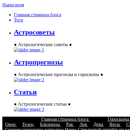
Навигация
Главная страница блога
Теги
Астросоветы
● Астрологические советы ●
Астропрогнозы
● Астрологические прогнозы и гороскопы ●
Статьи
● Астрологические статьи ●
Главная страница блога
Гороскоп
Овен
Телец
Близнецы
Рак
Лев
Дева
Весы
С
Свежие гороскопы астролога Нины Стрелковой читайте на кан