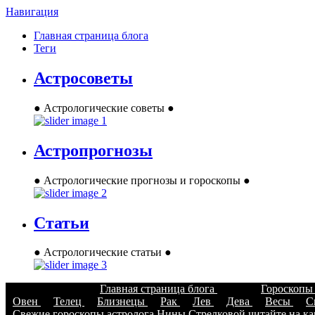
Навигация
Главная страница блога
Теги
Астросоветы
● Астрологические советы ●
Астропрогнозы
● Астрологические прогнозы и гороскопы ●
Статьи
● Астрологические статьи ●
Главная страница блога
Гороскоп
Овен
Телец
Близнецы
Рак
Лев
Дева
Весы
С
Свежие гороскопы астролога Нины Стрелковой читайте на кан