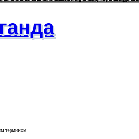
ганда
т
им термином.