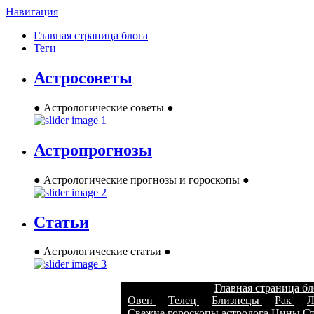
Навигация
Главная страница блога
Теги
Астросоветы
● Астрологические советы ●
Астропрогнозы
● Астрологические прогнозы и гороскопы ●
Статьи
● Астрологические статьи ●
Главная страница б
Овен
Телец
Близнецы
Рак
Л
Свежие гороскопы астролога Нины Стр