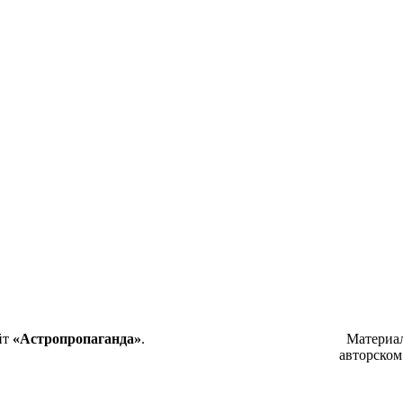
йт
«Астропропаганда»
.
Материа
авторском