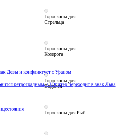
Гороскопы для
Стрельца
Гороскопы для
Козерога
знак Девы и конфликтует с Ураном
Гороскопы для
овится ретроградным, а Юпитер переходит в знак Льва
Водолея
лнцестояния
Гороскопы для Рыб