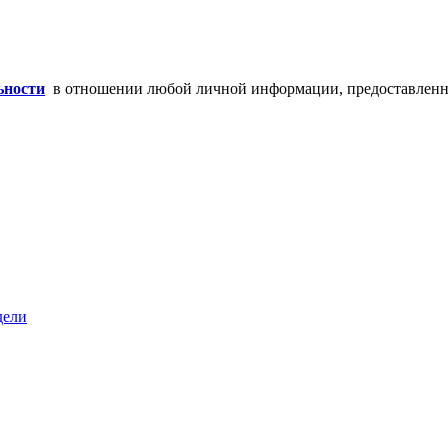
ьности
в отношении любой личной информации, предоставленно
дели