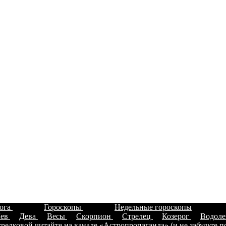
лога
Гороскопы
Недельные гороскопы
ев
Дева
Весы
Скорпион
Стрелец
Козерог
Водол
елковой читайте на канале «Астропропаганда» (и не забудьте п