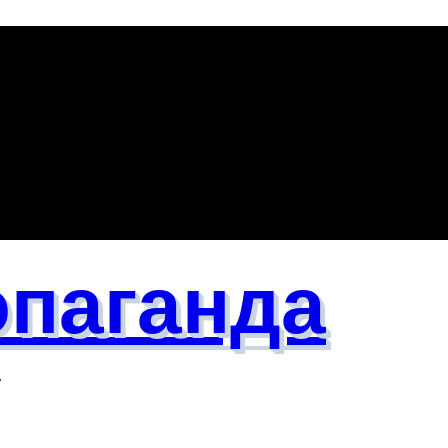
паганда
т