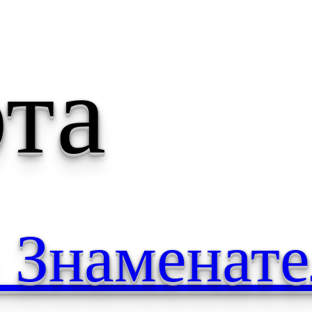
рта
● Знаменат