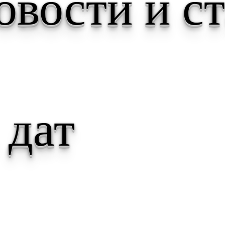
овости и с
 дат