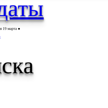
даты
я 19 марта ●
ы
ска