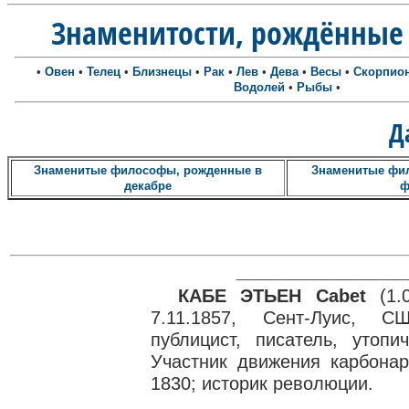
Знаменитости, рождённые 
•
Овен
•
Телец
•
Близнецы
•
Рак
•
Лев
•
Дева
•
Весы
•
Скорпио
Водолей
•
Рыбы
•
Д
Знаменитые философы, рожденные в
Знаменитые фи
декабре
ф
___________________________
КАБЕ ЭТЬЕН Cabet
(1.0
7.11.1857, Сент-Луис, С
публицист, писатель, утопи
Участник движения карбона
1830; историк революции.