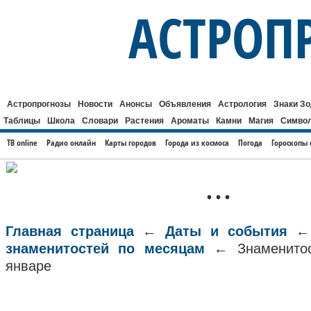
АСТРОП
Астропрогнозы
Новости
Анонсы
Объявления
Астрология
Знаки З
Таблицы
Школа
Словари
Растения
Ароматы
Камни
Магия
Симво
ТВ online
Радио онлайн
Карты городов
Города из космоса
Погода
Гороскопы 
• • •
Главная страница
←
Даты и события
знаменитостей по месяцам
← Знаменитос
январе