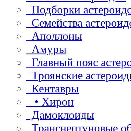
Подборки астероид
Семейства астероид
Аполлоны
Амуры
Главный пояс астер
Троянские астероид
Кентавры
• Хирон
Дамоклоиды
Транснептуновые о