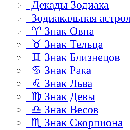
Декады Зодиака
Зодиакальная астро
♈ Знак Овна
♉ Знак Тельца
♊ Знак Близнецов
♋ Знак Рака
♌ Знак Льва
♍ Знак Девы
♎ Знак Весов
♏ Знак Скорпиона