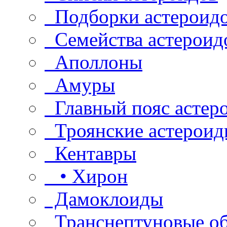
Подборки астероид
Семейства астероид
Аполлоны
Амуры
Главный пояс астер
Троянские астероид
Кентавры
• Хирон
Дамоклоиды
Транснептуновые о