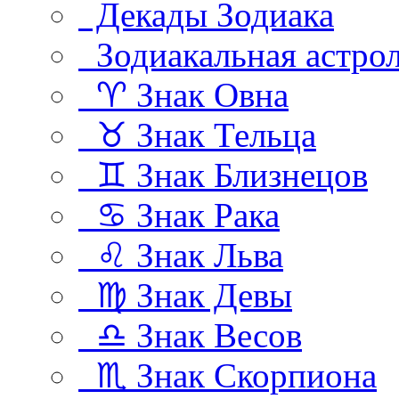
Декады Зодиака
Зодиакальная астро
♈ Знак Овна
♉ Знак Тельца
♊ Знак Близнецов
♋ Знак Рака
♌ Знак Льва
♍ Знак Девы
♎ Знак Весов
♏ Знак Скорпиона