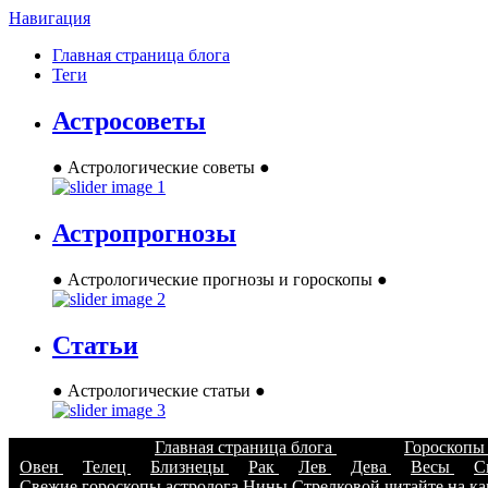
Навигация
Главная страница блога
Теги
Астросоветы
● Астрологические советы ●
Астропрогнозы
● Астрологические прогнозы и гороскопы ●
Статьи
● Астрологические статьи ●
Главная страница блога
Гороскоп
Овен
Телец
Близнецы
Рак
Лев
Дева
Весы
С
Свежие гороскопы астролога Нины Стрелковой читайте на кан