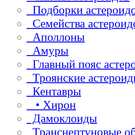
Подборки астероид
Семейства астероид
Аполлоны
Амуры
Главный пояс астер
Троянские астероид
Кентавры
• Хирон
Дамоклоиды
Транснептуновые о