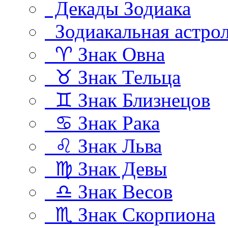
Декады Зодиака
Зодиакальная астро
♈ Знак Овна
♉ Знак Тельца
♊ Знак Близнецов
♋ Знак Рака
♌ Знак Льва
♍ Знак Девы
♎ Знак Весов
♏ Знак Скорпиона