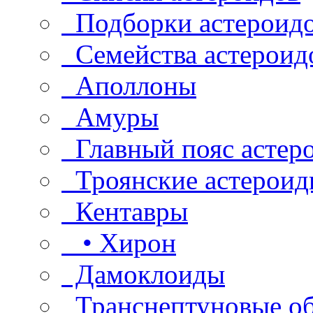
Подборки астероид
Семейства астероид
Аполлоны
Амуры
Главный пояс астер
Троянские астероид
Кентавры
• Хирон
Дамоклоиды
Транснептуновые о