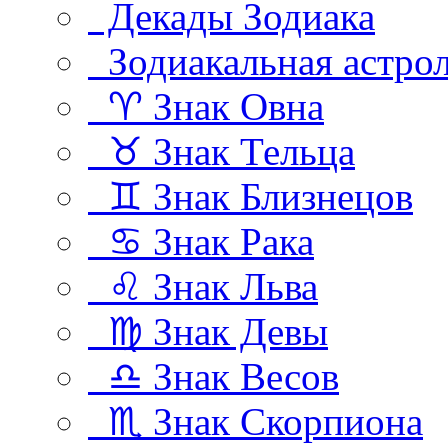
Декады Зодиака
Зодиакальная астро
♈ Знак Овна
♉ Знак Тельца
♊ Знак Близнецов
♋ Знак Рака
♌ Знак Льва
♍ Знак Девы
♎ Знак Весов
♏ Знак Скорпиона