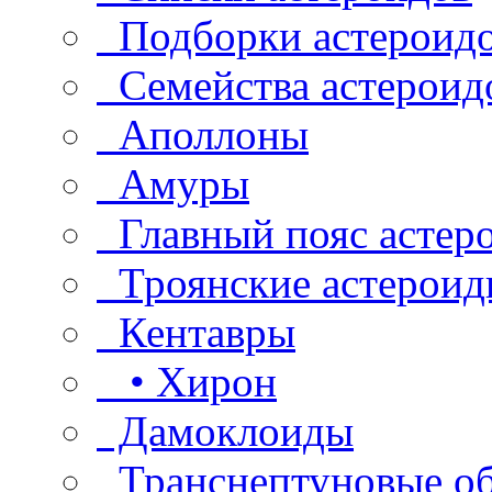
Подборки астероид
Семейства астероид
Аполлоны
Амуры
Главный пояс астер
Троянские астероид
Кентавры
• Хирон
Дамоклоиды
Транснептуновые о