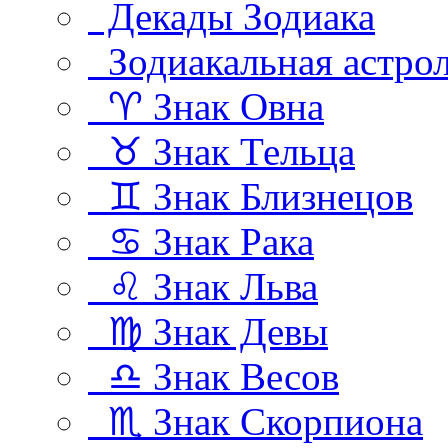
Декады Зодиака
Зодиакальная астро
♈ Знак Овна
♉ Знак Тельца
♊ Знак Близнецов
♋ Знак Рака
♌ Знак Льва
♍ Знак Девы
♎ Знак Весов
♏ Знак Скорпиона