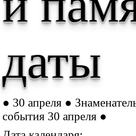
и пам
даты
● 30 апреля ● Знаменател
события 30 апреля ●
Дата календаря: