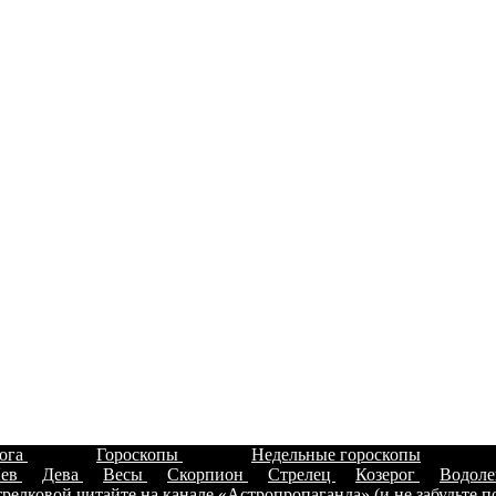
лога
Гороскопы
Недельные гороскопы
ев
Дева
Весы
Скорпион
Стрелец
Козерог
Водол
елковой читайте на канале «Астропропаганда» (и не забудьте п