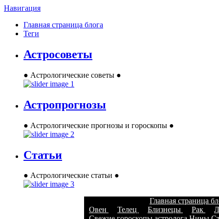
Навигация
Главная страница блога
Теги
Астросоветы
● Астрологические советы ●
Астропрогнозы
● Астрологические прогнозы и гороскопы ●
Статьи
● Астрологические статьи ●
Главная страница б
Овен
Телец
Близнецы
Рак
Л
Свежие гороскопы астролога Нины Стр